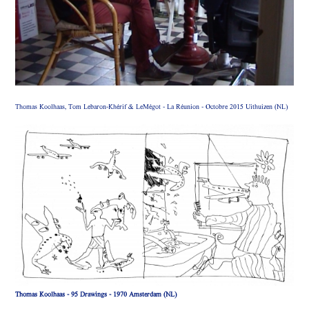
Thomas Koolhaas, Tom Lebaron-Khérif & LeMégot - La Réunion - Octobre 2015 Uithuizen (NL)
Thomas Koolhaas - 95 Drawings - 1970 Amsterdam (NL)