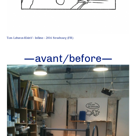
Tom Lebaron-Khérif - Infâme - 2016 Strasbourg (FR)
—avant/before—