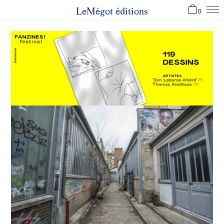
LeMégot éditions
0