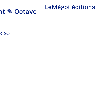
LeMégot éditions
t ✎ Octave
 RISO