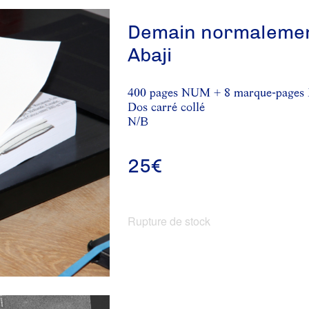
Demain normalemen
Abaji
400 pages NUM + 8 marque-pages
Dos carré collé
N/B
25
€
Rupture de stock